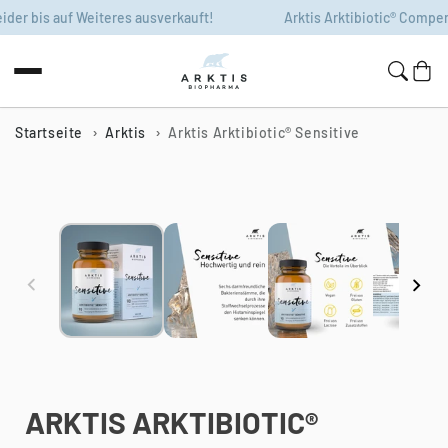
Zum Inhalt
r bis auf Weiteres ausverkauft!
Arktis Arktibiotic® Compens l
springen
Warenko
Startseite
Arktis
Arktis Arktibiotic® Sensitive
Zur
Produktinformation
springen
ARKTIS ARKTIBIOTIC®