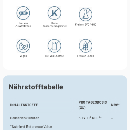
Γ
Frei von
Keine
Frei von GVO / GMO
Zusatzstoffen
Konservierungsmittel
Vegan
Frei von Lactose
Frei von Gluten
Nährstofftabelle
PRO TAGESDOSIS
INHALTSSTOFFE
NRV*
(3G)
Bakterienkulturen
5,1 x 10⁹ KBE**
–
*Nutrient Reference Value