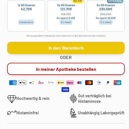
BELIEBT
BESTER DEAL
1x 90 Gramm
3x 90 Gramm
6x 90 Gramm
42,70€
121,70€
230,58€
128,10€
256,20€
Du sparst 6,40€
Du sparst 25,62€
Standardpreis
5% Rabatt
10% Rabatt
Die ausgewählte Menge wird automatisch in den Warenkorb übernommen
In den Warenkorb
ODER
In meiner Apotheke bestellen
Gut verträglich bei
Hochwertig & rein
Histaminose
Histaminfrei
Unabhängig Laborgeprüft