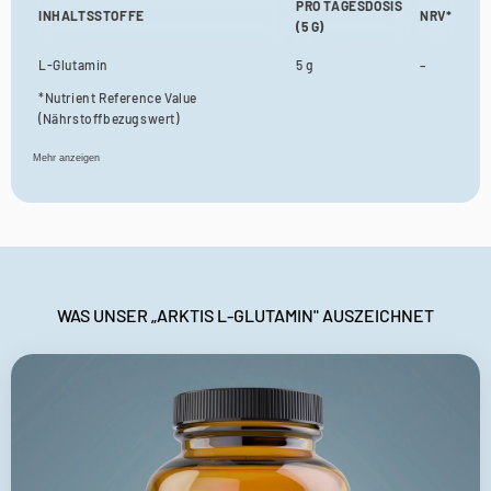
Γ
PRO TAGESDOSIS
INHALTSSTOFFE
NRV*
(5 G)
L-Glutamin
5 g
–
*Nutrient Reference Value
(Nährstoffbezugswert)
Mehr anzeigen
WAS UNSER „ARKTIS L-GLUTAMIN" AUSZEICHNET