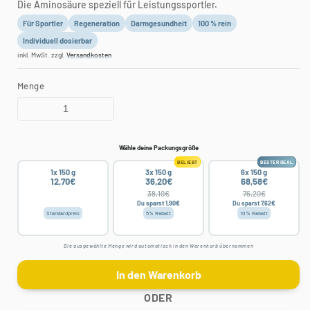
Die Aminosäure speziell für Leistungssportler.
Für Sportler
Regeneration
Darmgesundheit
100 % rein
Individuell dosierbar
inkl. MwSt. zzgl.
Versandkosten
Menge
Wähle deine Packungsgröße
BELIEBT
BESTER DEAL
1x 150 g
3x 150 g
6x 150 g
12,70€
36,20€
68,58€
38,10€
76,20€
Du sparst 1,90€
Du sparst 7,62€
Standardpreis
5% Rabatt
10% Rabatt
Die ausgewählte Menge wird automatisch in den Warenkorb übernommen
In den Warenkorb
ODER