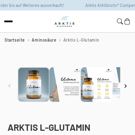
Zum Inhalt
r bis auf Weiteres ausverkauft!
Arktis Arktibiotic® Compens l
springen
Warenko
Startseite
Aminosäure
Arktis L-Glutamin
Zur
Produktinformation
springen
ARKTIS L-GLUTAMIN