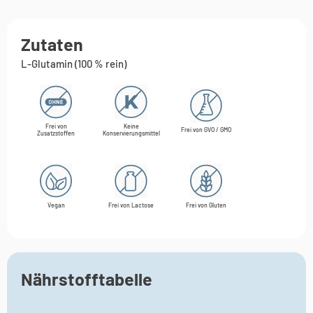
Zutaten
L-Glutamin (100 % rein)
Frei von
Keine
Frei von GVO / GMO
Zusatzstoffen
Konservierungsmittel
Vegan
Frei von Lactose
Frei von Gluten
Nährstofftabelle