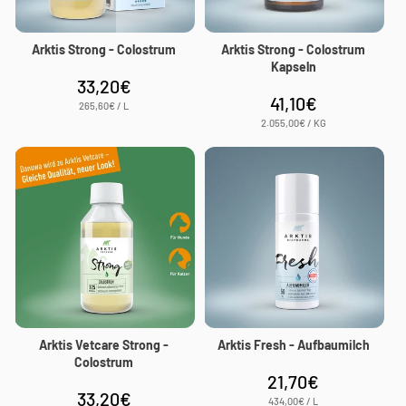
i
Arktis Strong - Colostrum
Arktis Strong - Colostrum
o
Kapseln
33,20€
Normaler
n
41,10€
Preis
Normaler
STÜCKPREIS
PRO
265,60€
/
L
Preis
STÜCKPREIS
PRO
2.055,00€
/
KG
:
Arktis Vetcare Strong -
Arktis Fresh - Aufbaumilch
Colostrum
21,70€
Normaler
33,20€
Normaler
Preis
STÜCKPREIS
PRO
434,00€
/
L