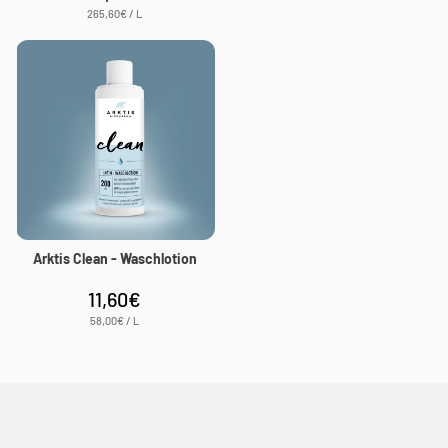
Preis
STÜCKPREIS
PRO
265,60€
/
L
Arktis Clean - Waschlotion
11,60€
Normaler
Preis
STÜCKPREIS
PRO
58,00€
/
L