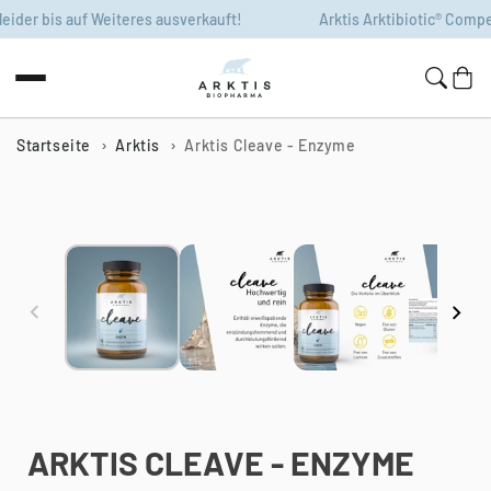
Zum Inhalt
er bis auf Weiteres ausverkauft!
Arktis Arktibiotic® Compens 
springen
Warenko
Startseite
Arktis
Arktis Cleave - Enzyme
Zur
Produktinformation
springen
ARKTIS CLEAVE - ENZYME