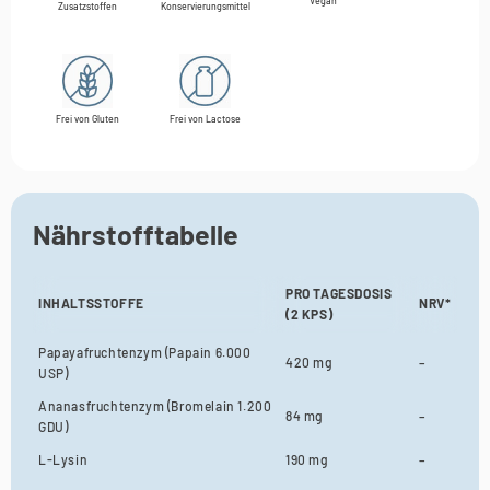
Vegan
Zusatzstoffen
Konservierungsmittel
Frei von Gluten
Frei von Lactose
Nährstofftabelle
PRO TAGESDOSIS
INHALTSSTOFFE
NRV*
(2 KPS)
Papayafruchtenzym (Papain 6.000
420 mg
–
USP)
Ananasfruchtenzym (Bromelain 1.200
84 mg
–
GDU)
L-Lysin
190 mg
–