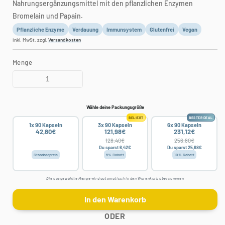
Nahrungsergänzungsmittel mit den pflanzlichen Enzymen
Bromelain und Papain.
Pflanzliche Enzyme
Verdauung
Immunsystem
Glutenfrei
Vegan
inkl. MwSt. zzgl.
Versandkosten
Menge
Wähle deine Packungsgröße
BELIEBT
BESTER DEAL
1x 90 Kapseln
3x 90 Kapseln
6x 90 Kapseln
42,80€
121,98€
231,12€
128,40€
256,80€
Du sparst 6,42€
Du sparst 25,68€
Standardpreis
5% Rabatt
10% Rabatt
Die ausgewählte Menge wird automatisch in den Warenkorb übernommen
In den Warenkorb
ODER