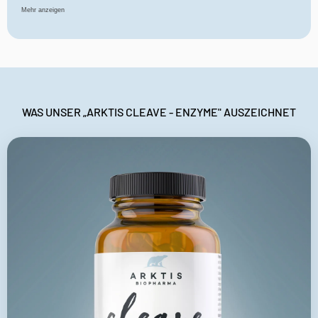
Γ
L-Prolin
126 mg
–
Mehr anzeigen
Vitamin C
44 mg
55 %
Coenzym Q10
15 mg
–
*Nutrient Reference Value
(Nährstoffbezugswert)
WAS UNSER „ARKTIS CLEAVE - ENZYME" AUSZEICHNET