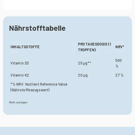
Γ
Nährstofftabelle
PRO TAGESDOSIS (1
INHALTSSTOFFE
NRV*
TROPFEN)
500
Vitamin D3
25 µg**
%
Vitamin K2
20 µg
27 %
*% NRV: Nutrient Reference Value
(Nährstoffbezugswert)
**25 µg = 1.000 I.E.
Mehr anzeigen