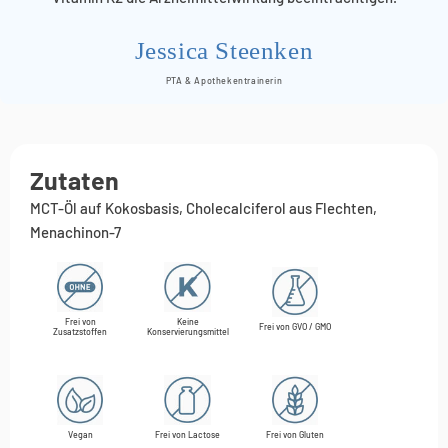
Jessica Steenken
PTA & Apothekentrainerin
Zutaten
MCT-Öl auf Kokosbasis, Cholecalciferol aus Flechten,
Menachinon-7
Frei von
Keine
Frei von GVO / GMO
Zusatzstoffen
Konservierungsmittel
Vegan
Frei von Lactose
Frei von Gluten