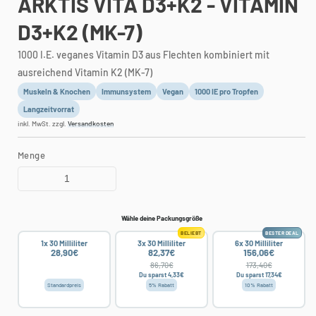
ARKTIS VITA D3+K2 - VITAMIN
D3+K2 (MK-7)
1000 I.E. veganes Vitamin D3 aus Flechten kombiniert mit
ausreichend Vitamin K2 (MK-7)
Muskeln & Knochen
Immunsystem
Vegan
1000 IE pro Tropfen
Langzeitvorrat
inkl. MwSt. zzgl.
Versandkosten
Menge
Wähle deine Packungsgröße
BELIEBT
BESTER DEAL
1x 30 Milliliter
3x 30 Milliliter
6x 30 Milliliter
28,90€
82,37€
156,06€
86,70€
173,40€
Du sparst 4,33€
Du sparst 17,34€
Standardpreis
5% Rabatt
10% Rabatt