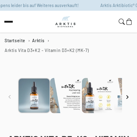
Zum Inhalt
s leider bis auf Weiteres ausverkauft!
Arktis Arktibiotic® Co
springen
Warenko
Startseite
Arktis
Arktis Vita D3+K2 - Vitamin D3+K2 (MK-7)
Zur
Produktinformation
springen