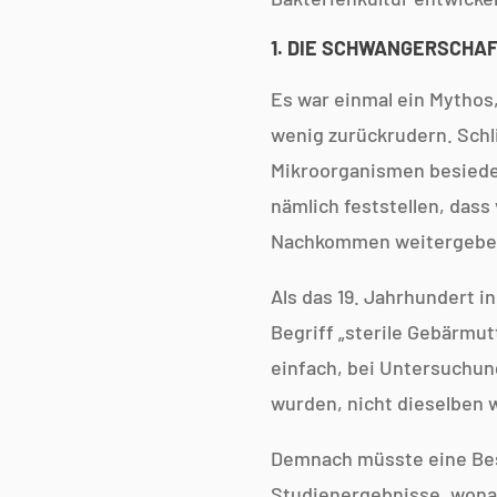
1. DIE SCHWANGERSCHA
Es war einmal ein Mythos,
wenig zurückrudern. Schl
Mikroorganismen besiedel
nämlich feststellen, dass
Nachkommen weitergeben 
Als das 19. Jahrhundert i
Begriff „sterile Gebärmu
einfach, bei Untersuchung
wurden, nicht dieselben w
Demnach müsste eine Besi
Studienergebnisse, wonac