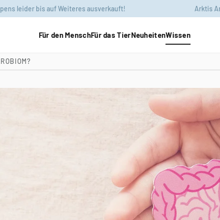
 auf Weiteres ausverkauft!
Arktis Arktibiotic® Com
Für den Mensch
Für das Tier
Neuheiten
Wissen
KROBIOM?