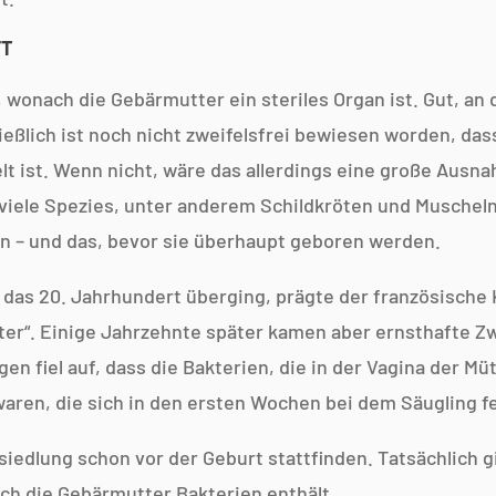
FT
 wonach die Gebärmutter ein steriles Organ ist. Gut, an 
ießlich ist noch nicht zweifelsfrei bewiesen worden, da
t ist. Wenn nicht, wäre das allerdings eine große Ausn
 viele Spezies, unter anderem Schildkröten und Muscheln
– und das, bevor sie überhaupt geboren werden.
n das 20. Jahrhundert überging, prägte der französische 
tter“. Einige Jahrzehnte später kamen aber ernsthafte Z
en fiel auf, dass die Bakterien, die in der Vagina der M
aren, die sich in den ersten Wochen bei dem Säugling fe
edlung schon vor der Geburt stattfinden. Tatsächlich g
h die Gebärmutter Bakterien enthält.