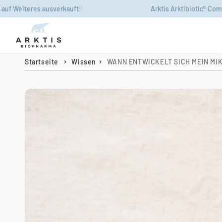
Zum Inhalt
usverkauft!
Arktis Arktibiotic® Compens leider bis
springen
Startseite
Wissen
WANN ENTWICKELT SICH MEIN MI