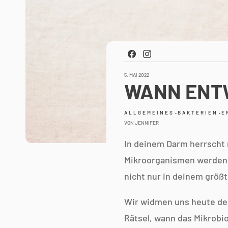
Facebook
Instagram
5. MAI 2022
WANN ENTW
ALLGEMEINES
•
BAKTERIEN
•
E
VON JENNIFER
In deinem Darm herrscht r
Mikroorganismen werden z
nicht nur in deinem größ
Wir widmen uns heute der
Rätsel, wann das Mikrobi